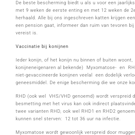
De beste bescherming biedt u als u voor een jaarlijkse
met 9 weken de eerste enting en met 12 weken de 2e
herhaald. Alle bij ons ingeschreven katten krijgen e
een pension gaat, informeer dan ruim van tevoren bij
vereist is.
Vaccinatie bij konijnen
Ieder konijn, of het konijn nu binnen of buiten woont
konijneneigenaren al bekende) Myxomatose- en RHD v
niet-gevaccineerde konijnen veelal een dodelijk verl
geneesmiddel. De enige bescherming die we onze koni
RHD (ook wel VHS/VHD genoemd) wordt verspreid doo
besmetting met het virus kan ook indirect plaatsvind
twee varianten RHD, ook wel RHD1 en RHD2 genoemd.
kunnen snel sterven: 12 tot 36 uur na infectie.
Myxomatose wordt gewoonlijk verspreid door muggen