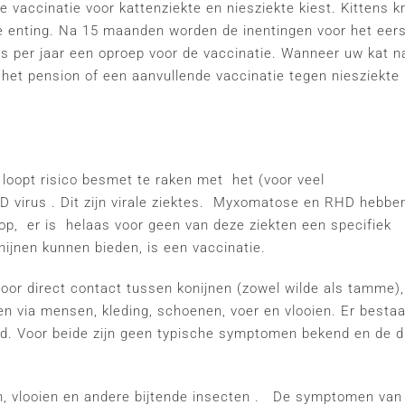
 vaccinatie voor kattenziekte en niesziekte kiest. Kittens kr
 enting. Na 15 maanden worden de inentingen voor het eer
ens per jaar een oproep voor de vaccinatie. Wanneer uw kat n
 het pension of een aanvullende vaccinatie tegen niesziekte
, loopt risico besmet te raken met het (voor veel
irus . Dit zijn virale ziektes. Myxomatose en RHD hebben
oop, er is helaas voor geen van deze ziekten een specifiek
jnen kunnen bieden, is een vaccinatie.
r direct contact tussen konijnen (zowel wilde als tamme)
en via mensen, kleding, schoenen, voer en vlooien. Er besta
 Voor beide zijn geen typische symptomen bekend en de d
, vlooien en andere bijtende insecten . De symptomen van