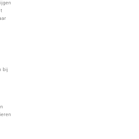
ijgen
st
aar
 bij
,
an
ieren