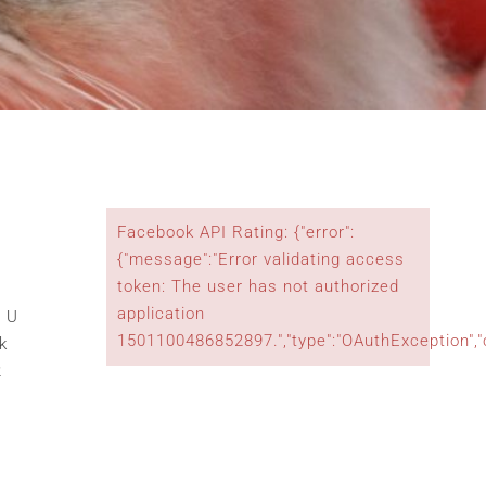
Facebook API Rating: {"error":
{"message":"Error validating access
token: The user has not authorized
application
. U
1501100486852897.","type":"OAuthException",
k
2