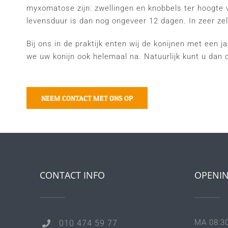
myxomatose zijn: zwellingen en knobbels ter hoogte 
levensduur is dan nog ongeveer 12 dagen. In zeer z
Bij ons in de praktijk enten wij de konijnen met een j
we uw konijn ook helemaal na. Natuurlijk kunt u dan 
NEEM CONTACT MET ONS OP
CONTACT INFO
OPENIN
MA 08:30
010 474 59 77