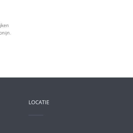
ijken
onijn.
LOCATIE