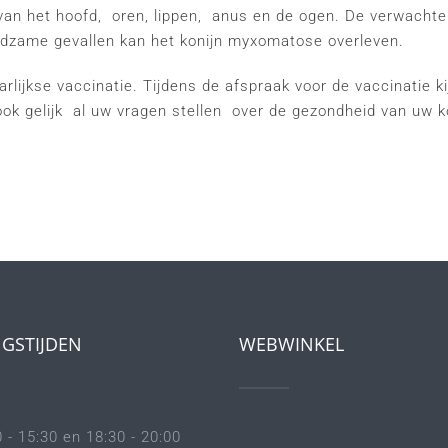
van het hoofd, oren, lippen, anus en de ogen. De verwachte
eldzame gevallen kan het konijn myxomatose overleven.
aarlijkse vaccinatie. Tijdens de afspraak voor de vaccinatie k
ook gelijk al uw vragen stellen over de gezondheid van uw k
GSTIJDEN
WEBWINKEL
 - 15:30 en 18:30 - 20:00