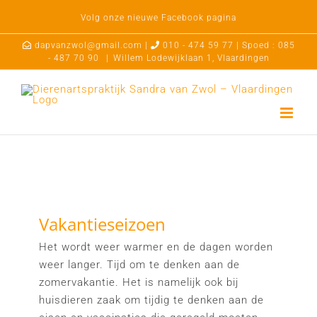
Ga
Volg onze nieuwe Facebook pagina
naar
inhoud
dapvanzwol@gmail.com |
010 - 474 59 77 | Spoed : 085
- 487 70 90
|
Willem Lodewijklaan 1, Vlaardingen
Vakantieseizoen
Het wordt weer warmer en de dagen worden
weer langer. Tijd om te denken aan de
zomervakantie. Het is namelijk ook bij
huisdieren zaak om tijdig te denken aan de